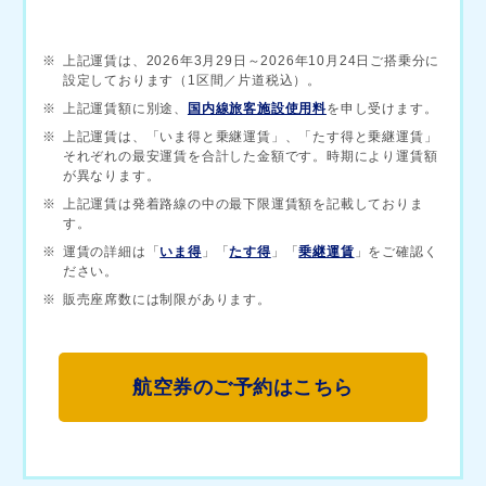
※
上記運賃は、2026年3月29日～2026年10月24日ご搭乗分に
設定しております（1区間／片道税込）。
※
上記運賃額に別途、
国内線旅客施設使用料
を申し受けます。
※
上記運賃は、「いま得と乗継運賃」、「たす得と乗継運賃」
それぞれの最安運賃を合計した金額です。時期により運賃額
が異なります。
※
上記運賃は発着路線の中の最下限運賃額を記載しておりま
す。
※
運賃の詳細は「
いま得
」「
たす得
」「
乗継運賃
」をご確認く
ださい。
※
販売座席数には制限があります。
航空券のご予約はこちら