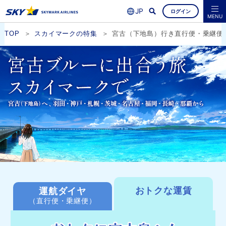
ログイン
よくあるご質問
空席照会・ご予約
MENU
TOP
スカイマークの特集
宮古（下地島）行き直行便・乗継便
おトクな運賃
運航ダイヤ
（直行便・乗継便）