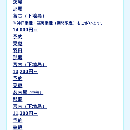
茨城
那覇
宮古（下地島）
※神戸乗継・福岡乗継（期間限定）もございます。
14,000
円～
予約
乗継
羽田
那覇
宮古（下地島）
13,200
円～
予約
乗継
名古屋
（中部）
那覇
宮古（下地島）
11,300
円～
予約
乗継