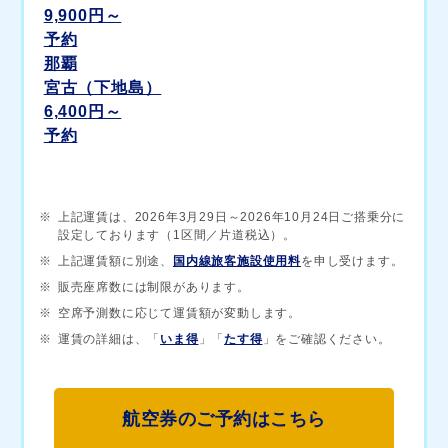
9,900
円～
予約
那覇
宮古（下地島）
6,400
円～
予約
※
上記運賃は、2026年3月29日～2026年10月24日ご搭乗分に
設定しております（1区間／片道税込）。
※
上記運賃額に別途、
国内線旅客施設使用料
を申し受けます。
※
販売座席数には制限があります。
※
空席予測数に応じて運賃額が変動します。
※
運賃の詳細は、「
いま得
」「
たす得
」をご確認ください。
航空券のご予約はこちら