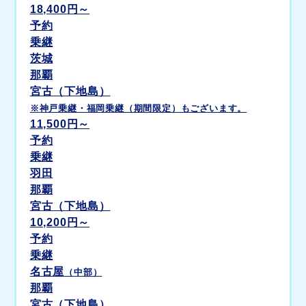
18,400
円～
予約
乗継
茨城
那覇
宮古（下地島）
※神戸乗継・福岡乗継（期間限定）もございます。
11,500
円～
予約
乗継
羽田
那覇
宮古（下地島）
10,200
円～
予約
乗継
名古屋
（中部）
那覇
宮古（下地島）