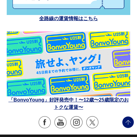
全路線の運賃情報はこちら
「BonvoYoung」好評発売中！〜12歳〜25歳限定のお
トクな運賃〜