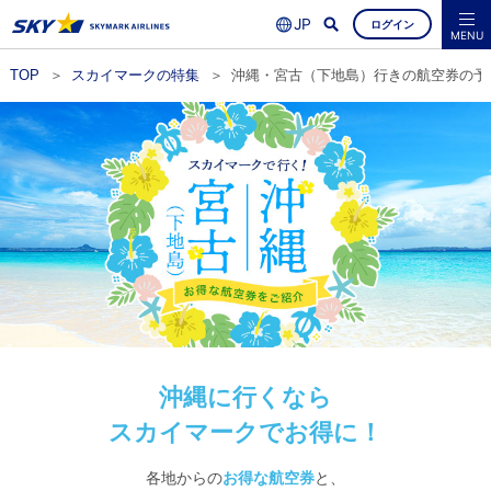
ログイン
よくあるご質問
空席照会・ご予約
MENU
TOP
スカイマークの特集
沖縄・宮古（下地島）行きの航空券の予
沖縄に行くなら
スカイマークでお得に！
各地からの
お得な航空券
と、