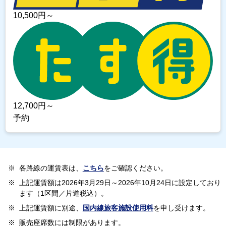
10,500
円～
12,700
円～
予約
※
各路線の運賃表は、
こちら
をご確認ください。
※
上記運賃額は2026年3月29日～2026年10月24日に設定しており
ます（1区間／片道税込）。
※
上記運賃額に別途、
国内線旅客施設使用料
を申し受けます。
※
販売座席数には制限があります。