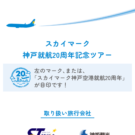
開港前から見つめつづけて20年。
えています。開港時ならではの独特な空気
神戸に愛着が増すばかりです
感を仲間やお客様と共有できたことは、か
けがえのない経験となっています。そして
神戸空港は、航空整備士として2度目の開
カウンター業務で培った、笑顔を絶やさな
港でした。開港1ヵ月前から準備が始ま
いこととスムーズに仕事を進めるための
り、まだ工事中の空港で事務所の開設や必
日々の振り返りは、異動した今でも私のモ
要書類の作成、整備機材の配置、試験飛行
ットーです。
スカイマーク
など、就航前のさまざまな業務を経験しま
した。
神戸就航20周年記念ツアー
スカイマークはアットホームな社風です
が、特に神戸のスカイマーク職員はお客様
開港前日、記念すべき神戸発の初フライト
との距離が近いと感じています。それは、
機が、悪天候のため到着できない事態にな
カウンターまわりの季節のデコレーション
りました。当日の朝、到着した飛行機を折
をはじめ、神戸のことばが持つやわらかな
り返し便として、無事定時に出発させるこ
響き、困っている方を放っておけない職員
とができたことが、記憶に残っています。
の気質などに表れています。ぬくもりが感
このような予想外の事態でも平時と変わら
じられるサービスや気配りは、コンパクト
ない作業を行うのはもちろん、携わった機
な神戸空港支店で築きあげたレガシーとし
体が無事に離陸するのを見届けるまでが、
取り扱い旅行会社
て伝えていきたいです。
整備士としての使命であり喜びでもあると
思っています。