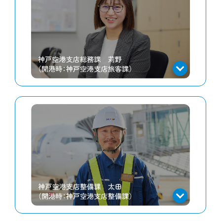
“お客様に寄り添う”はTeam KOBE共
通の想いです
私のスカイマークでのキャリアは、神戸空
港のカウンター業務から始まりました。研
修後の初めての接客に緊張しつつ、開港当
日は朝6時からチェックインカウンターに
立ち、搭乗手続きや手荷物のお預かりなど
を担当しました。
あの日のカウンターは、晴れがましさとド
キドキ感の両方に包み込まれていたのを憶