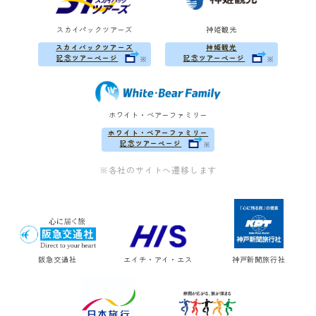
神戸空港は市街地からのアクセスの良さに
加え、旅客搭乗橋が増設されるなど、利便
スカイパックツアーズ
神姫観光
性が向上しています。また、職員たちの一
スカイパックツアーズ
神姫観光
体感や、あたたかなおもてなしは、神戸空
記念ツアーページ
記念ツアーページ
※
※
港支店ならでは！常に変化しつづける神戸
空港、そしてスカイマークにご期待くださ
い。
ホワイト・ベアーファミリー
ホワイト・ベアーファミリー
記念ツアーページ
※
※各社のサイトへ遷移します
阪急交通社
エイチ・アイ・エス
神戸新聞旅行社